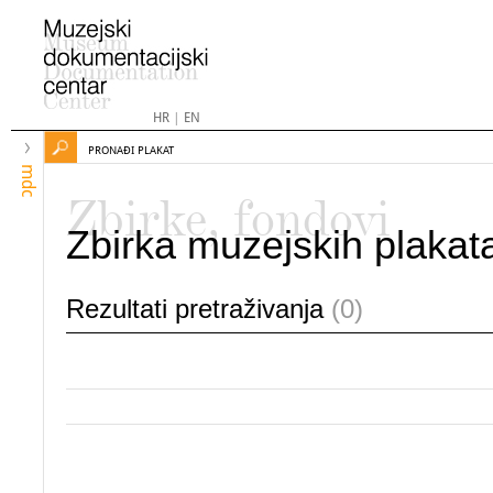
HR
|
EN
PRONAĐI PLAKAT
mdc
Zbirke, fondovi
Zbirka muzejskih plakat
Rezultati pretraživanja
(0)