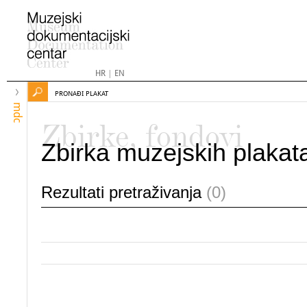
HR
|
EN
PRONAĐI PLAKAT
mdc
Zbirke, fondovi
Zbirka muzejskih plakat
Rezultati pretraživanja
(0)