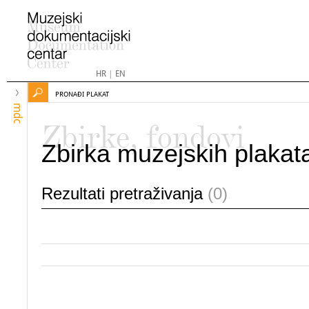
HR
|
EN
PRONAĐI PLAKAT
mdc
Zbirke, fondovi
Zbirka muzejskih plakat
Rezultati pretraživanja
(0)