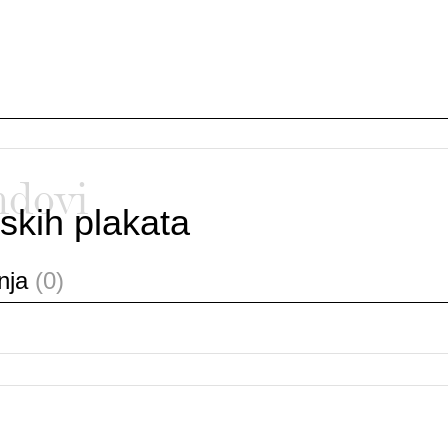
ndovi
skih plakata
anja
(0)