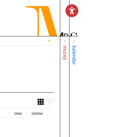
muzeji
kalendar
GRAD
GODINA