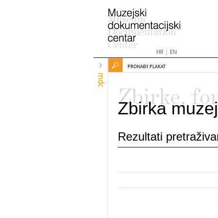
HR
|
EN
PRONAĐI PLAKAT
mdc
Zbirke, fo
Zbirka muzej
Rezultati pretraživ