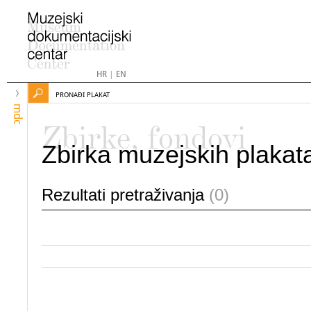
HR
|
EN
PRONAĐI PLAKAT
mdc
Zbirke, fondovi
Zbirka muzejskih plakat
Rezultati pretraživanja
(0)