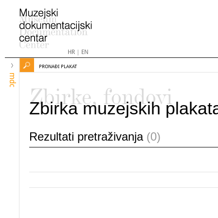
HR
|
EN
PRONAĐI PLAKAT
mdc
Zbirke, fondovi
Zbirka muzejskih plakat
Rezultati pretraživanja
(0)