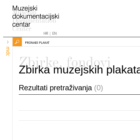
HR
|
EN
PRONAĐI PLAKAT
mdc
Zbirke, fondovi
Zbirka muzejskih plakat
Rezultati pretraživanja
(0)