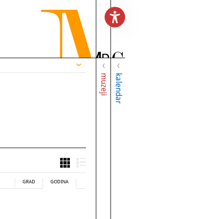
muzeji
kalendar
GRAD
GODINA