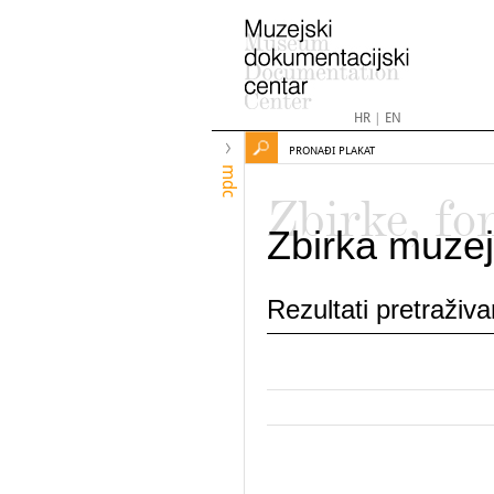
HR
|
EN
PRONAĐI PLAKAT
mdc
Zbirke, fo
Zbirka muzej
Rezultati pretraživ