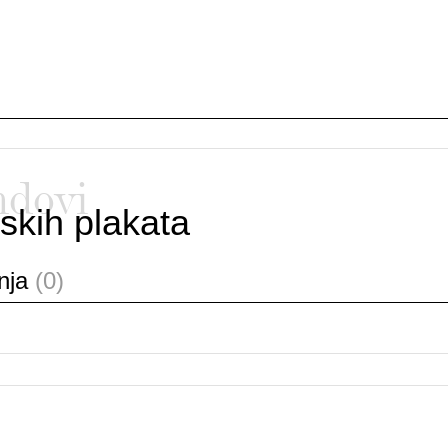
ndovi
skih plakata
anja
(0)