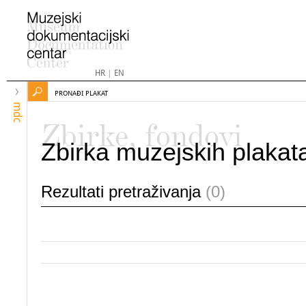
HR
|
EN
PRONAĐI PLAKAT
mdc
Zbirke, fondovi
Zbirka muzejskih plakat
Rezultati pretraživanja
(0)