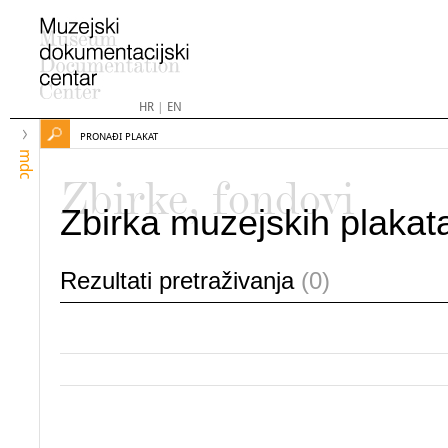
HR
|
EN
PRONAĐI PLAKAT
mdc
Zbirke, fondovi
Zbirka muzejskih plakat
Rezultati pretraživanja
(0)