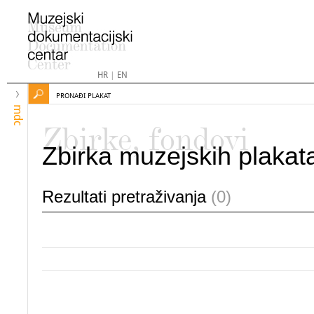
HR
|
EN
PRONAĐI PLAKAT
mdc
Zbirke, fondovi
Zbirka muzejskih plakat
Rezultati pretraživanja
(0)