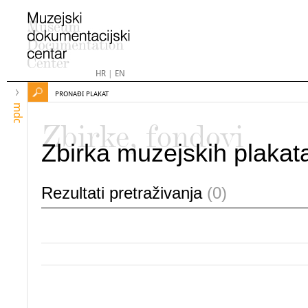
HR
|
EN
PRONAĐI PLAKAT
mdc
Zbirke, fondovi
Zbirka muzejskih plakat
Rezultati pretraživanja
(0)