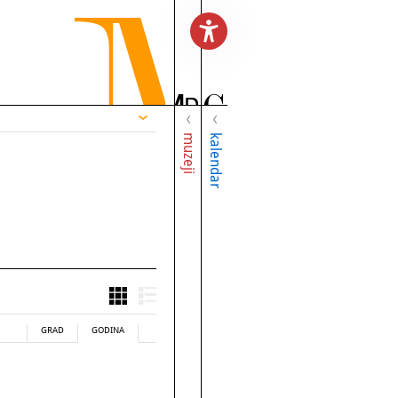
muzeji
kalendar
GRAD
GODINA