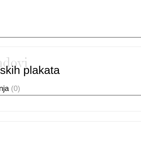
ndovi
skih plakata
anja
(0)