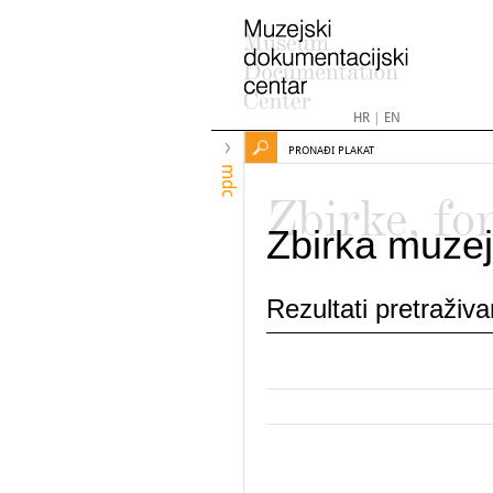
HR
|
EN
PRONAĐI PLAKAT
mdc
Zbirke, fo
Zbirka muzej
Rezultati pretraživ