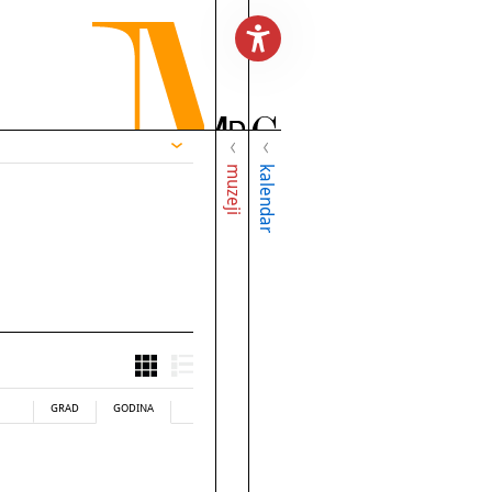
muzeji
kalendar
GRAD
GODINA