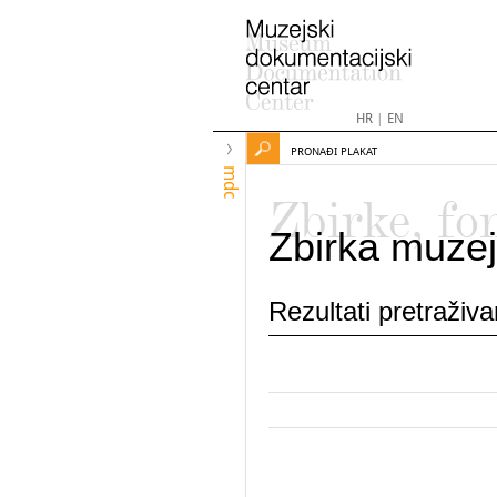
HR
|
EN
PRONAĐI PLAKAT
mdc
Zbirke, fo
Zbirka muzej
Rezultati pretraživ