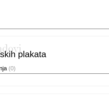
ndovi
skih plakata
anja
(0)