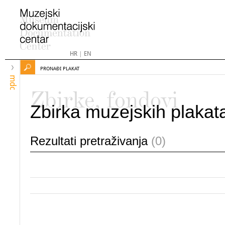
HR
|
EN
PRONAĐI PLAKAT
mdc
Zbirke, fondovi
Zbirka muzejskih plakat
Rezultati pretraživanja
(0)