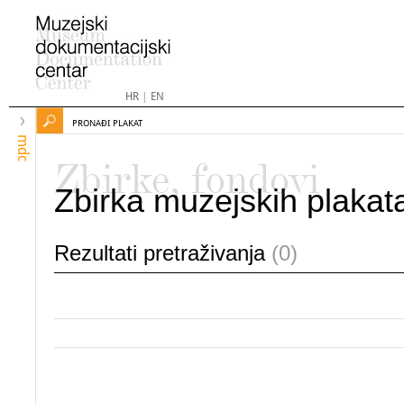
HR
|
EN
PRONAĐI PLAKAT
mdc
Zbirke, fondovi
Zbirka muzejskih plakat
Rezultati pretraživanja
(0)