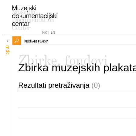
HR
|
EN
PRONAĐI PLAKAT
mdc
Zbirke, fondovi
Zbirka muzejskih plakat
Rezultati pretraživanja
(0)