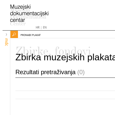
HR
|
EN
PRONAĐI PLAKAT
mdc
Zbirke, fondovi
Zbirka muzejskih plakat
Rezultati pretraživanja
(0)