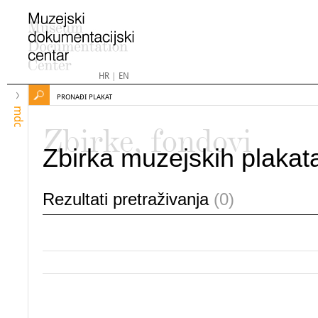
HR
|
EN
PRONAĐI PLAKAT
mdc
Zbirke, fondovi
Zbirka muzejskih plakat
Rezultati pretraživanja
(0)