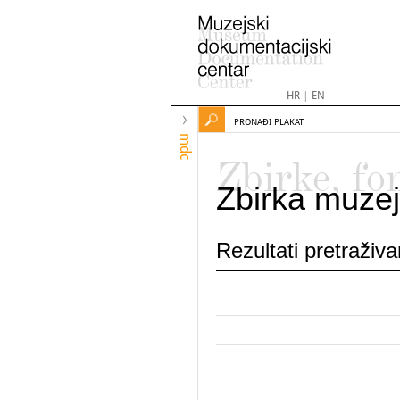
HR
|
EN
PRONAĐI PLAKAT
mdc
Zbirke, fo
Zbirka muzej
Rezultati pretraživ