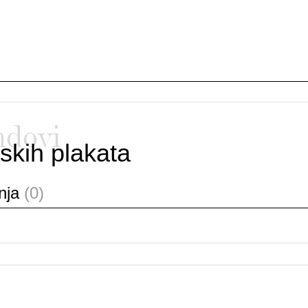
ndovi
skih plakata
anja
(0)