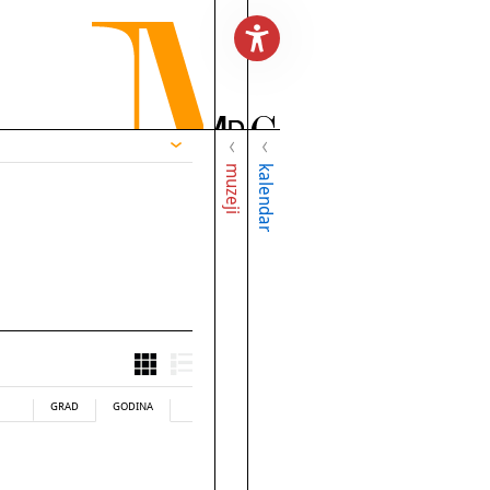
muzeji
kalendar
GRAD
GODINA