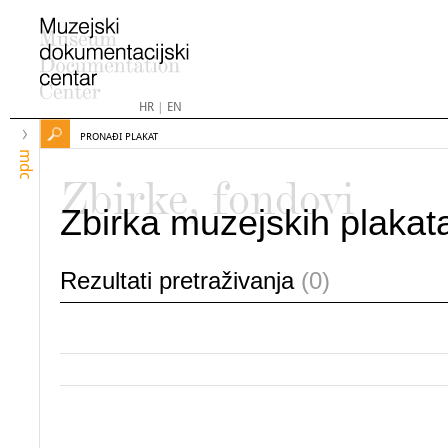
HR
|
EN
PRONAĐI PLAKAT
mdc
Zbirke, fondovi
Zbirka muzejskih plakat
Rezultati pretraživanja
(0)