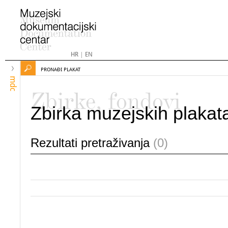
HR
|
EN
PRONAĐI PLAKAT
mdc
Zbirke, fondovi
Zbirka muzejskih plakat
Rezultati pretraživanja
(0)