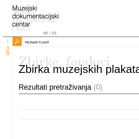
HR
|
EN
PRONAĐI PLAKAT
mdc
Zbirke, fondovi
Zbirka muzejskih plakat
Rezultati pretraživanja
(0)