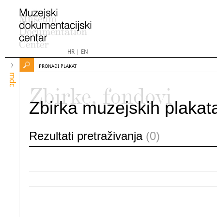
HR
|
EN
PRONAĐI PLAKAT
mdc
Zbirke, fondovi
Zbirka muzejskih plakat
Rezultati pretraživanja
(0)