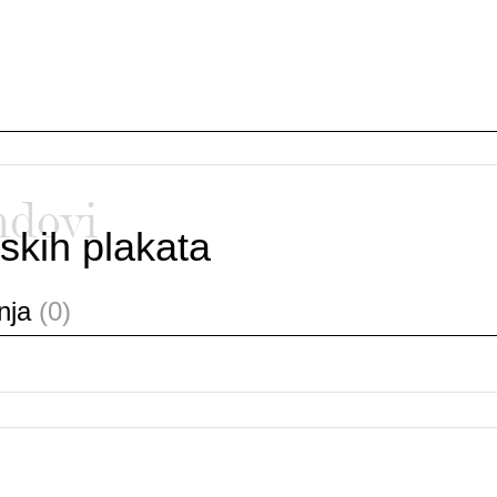
ndovi
skih plakata
anja
(0)