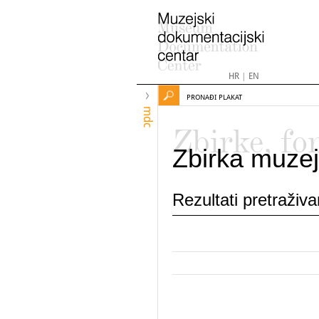
HR
|
EN
PRONAĐI PLAKAT
mdc
Zbirke, fo
Zbirka muzej
Rezultati pretraživ