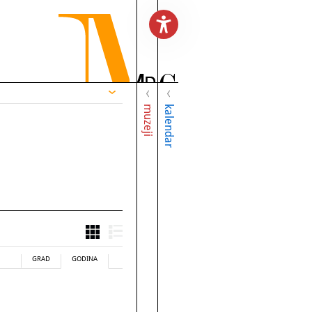
muzeji
kalendar
GRAD
GODINA