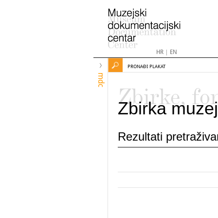
HR
|
EN
PRONAĐI PLAKAT
mdc
Zbirke, fo
Zbirka muzej
Rezultati pretraživ