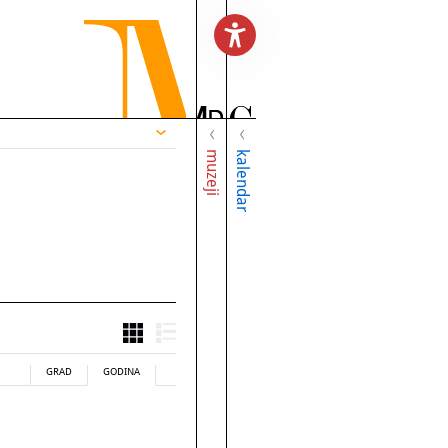
muzeji
kalendar
GRAD
GODINA