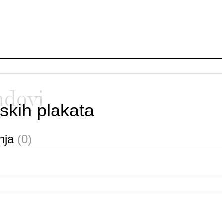
ndovi
skih plakata
anja
(0)