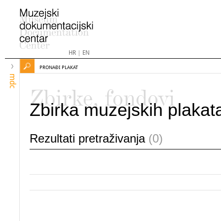
HR
|
EN
PRONAĐI PLAKAT
mdc
Zbirke, fondovi
Zbirka muzejskih plakat
Rezultati pretraživanja
(0)