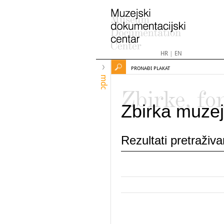
HR
|
EN
PRONAĐI PLAKAT
mdc
Zbirke, fo
Zbirka muzej
Rezultati pretraživ