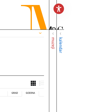
muzeji
kalendar
GRAD
GODINA