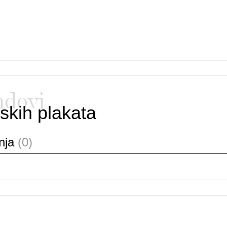
ndovi
skih plakata
anja
(0)