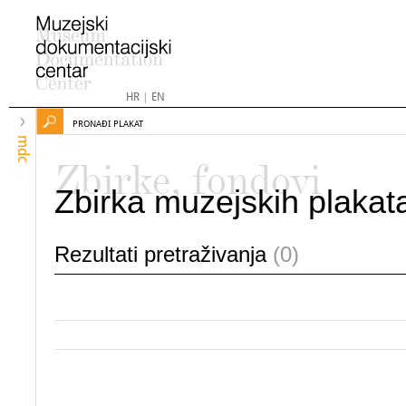
HR
|
EN
PRONAĐI PLAKAT
mdc
Zbirke, fondovi
Zbirka muzejskih plakat
Rezultati pretraživanja
(0)