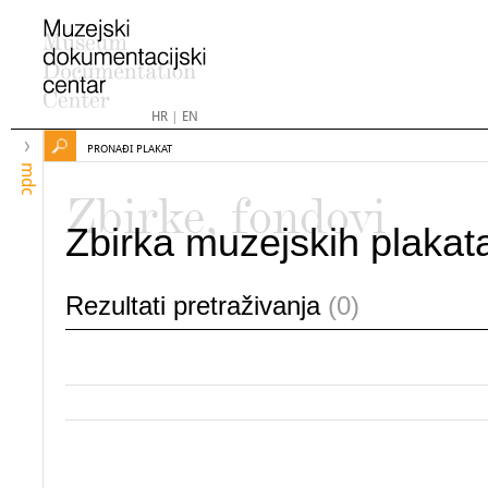
HR
|
EN
PRONAĐI PLAKAT
mdc
Zbirke, fondovi
Zbirka muzejskih plakat
Rezultati pretraživanja
(0)