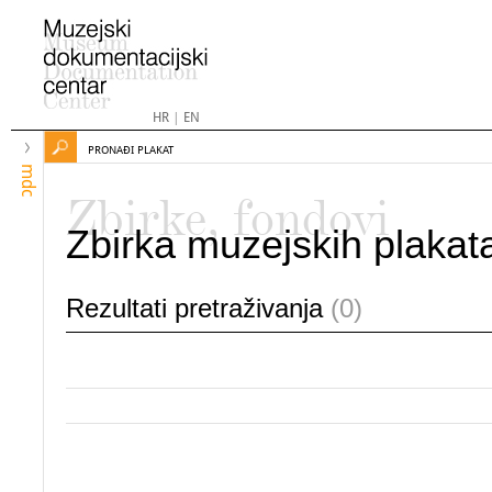
HR
|
EN
PRONAĐI PLAKAT
mdc
Zbirke, fondovi
Zbirka muzejskih plakat
Rezultati pretraživanja
(0)