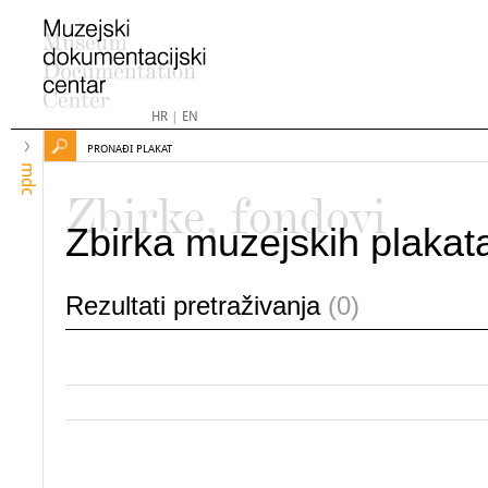
HR
|
EN
PRONAĐI PLAKAT
mdc
Zbirke, fondovi
Zbirka muzejskih plakat
Rezultati pretraživanja
(0)