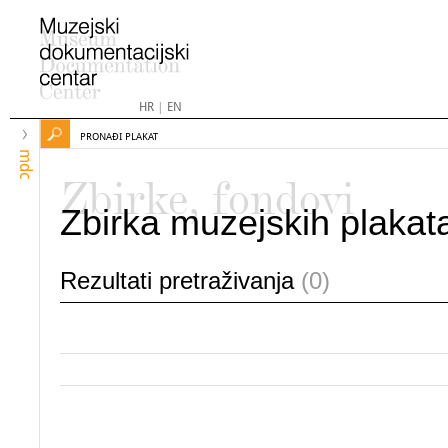
HR
|
EN
PRONAĐI PLAKAT
mdc
Zbirke, fondovi
Zbirka muzejskih plakat
Rezultati pretraživanja
(0)