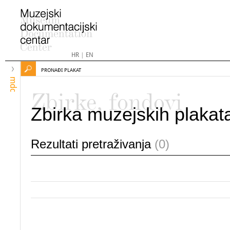
HR
|
EN
PRONAĐI PLAKAT
mdc
Zbirke, fondovi
Zbirka muzejskih plakat
Rezultati pretraživanja
(0)