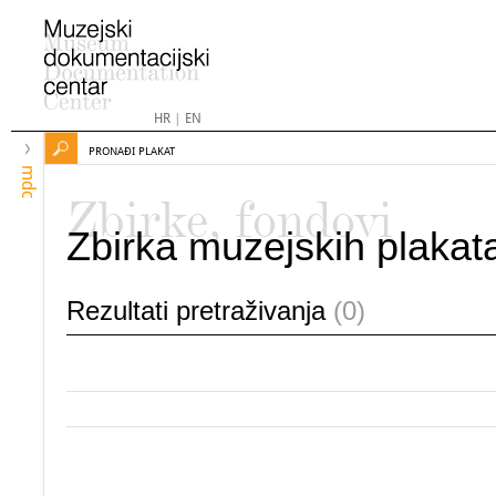
HR
|
EN
PRONAĐI PLAKAT
mdc
Zbirke, fondovi
Zbirka muzejskih plakat
Rezultati pretraživanja
(0)