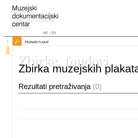
HR
|
EN
PRONAĐI PLAKAT
mdc
Zbirke, fondovi
Zbirka muzejskih plakat
Rezultati pretraživanja
(0)