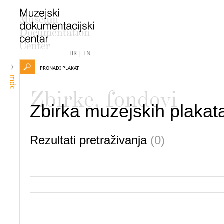
HR
|
EN
PRONAĐI PLAKAT
mdc
Zbirke, fondovi
Zbirka muzejskih plakat
Rezultati pretraživanja
(0)