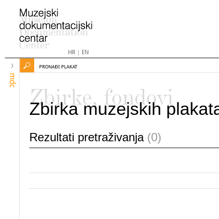
HR
|
EN
PRONAĐI PLAKAT
mdc
Zbirke, fondovi
Zbirka muzejskih plakat
Rezultati pretraživanja
(0)