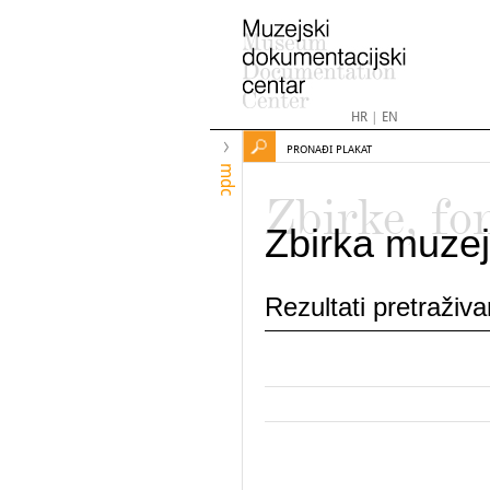
HR
|
EN
PRONAĐI PLAKAT
mdc
Zbirke, fo
Zbirka muzej
Rezultati pretraživ