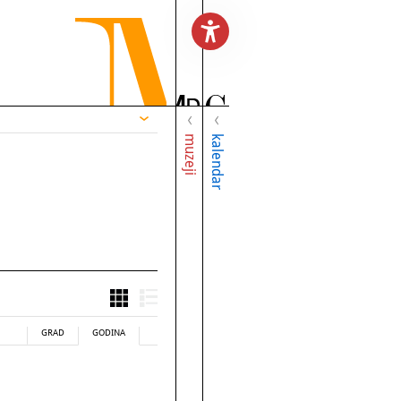
muzeji
kalendar
GRAD
GODINA