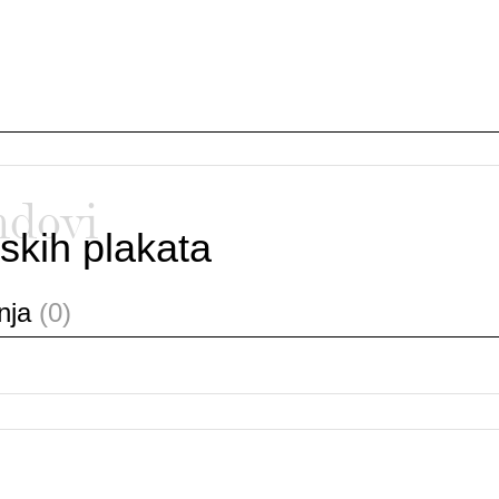
ndovi
skih plakata
anja
(0)