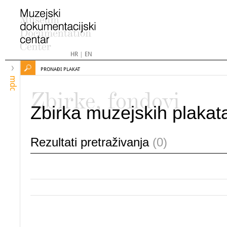
HR
|
EN
PRONAĐI PLAKAT
mdc
Zbirke, fondovi
Zbirka muzejskih plakat
Rezultati pretraživanja
(0)