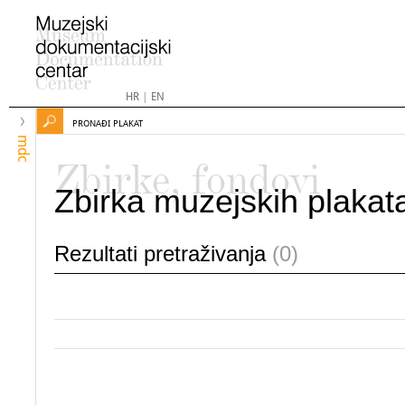
HR
|
EN
PRONAĐI PLAKAT
mdc
Zbirke, fondovi
Zbirka muzejskih plakat
Rezultati pretraživanja
(0)