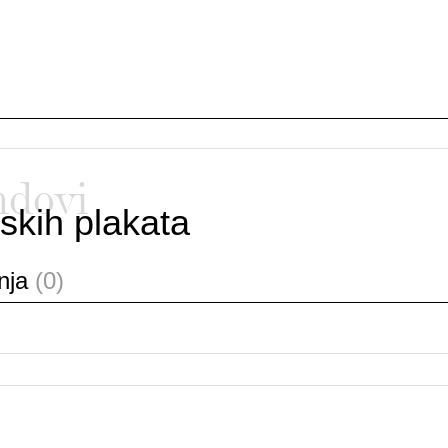
ndovi
skih plakata
anja
(0)