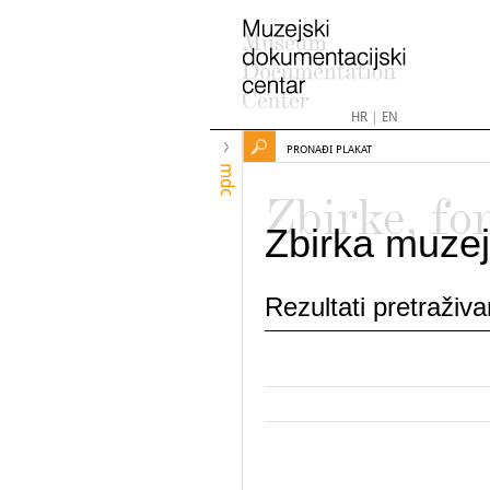
HR
|
EN
PRONAĐI PLAKAT
mdc
Zbirke, fo
Zbirka muzej
Rezultati pretraživ