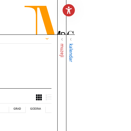
muzeji
kalendar
GRAD
GODINA