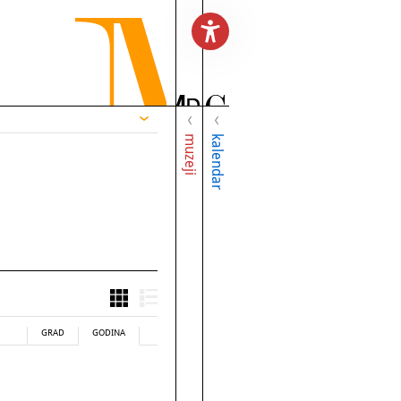
muzeji
kalendar
GRAD
GODINA