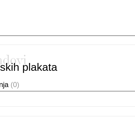
ndovi
skih plakata
anja
(0)