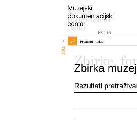
HR
|
EN
PRONAĐI PLAKAT
mdc
Zbirke, fo
Zbirka muzej
Rezultati pretraživ