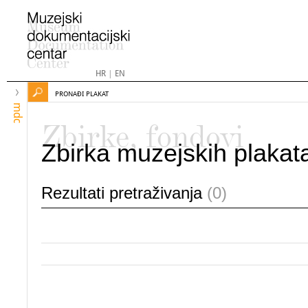
HR
|
EN
PRONAĐI PLAKAT
mdc
Zbirke, fondovi
Zbirka muzejskih plakat
Rezultati pretraživanja
(0)