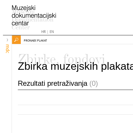
HR
|
EN
PRONAĐI PLAKAT
mdc
Zbirke, fondovi
Zbirka muzejskih plakat
Rezultati pretraživanja
(0)