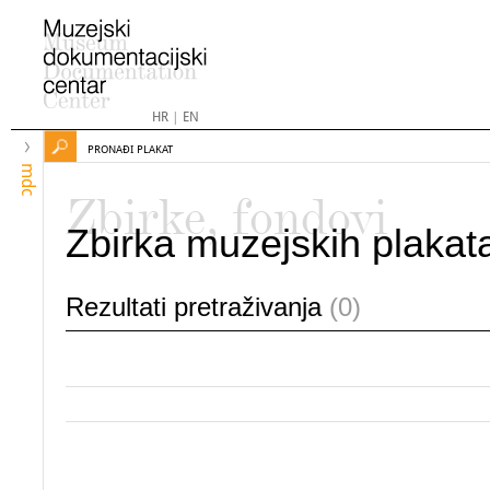
HR
|
EN
PRONAĐI PLAKAT
mdc
Zbirke, fondovi
Zbirka muzejskih plakat
Rezultati pretraživanja
(0)