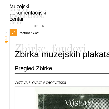
HR
|
EN
PRONAĐI PLAKAT
mdc
Zbirke, fondovi
Zbirka muzejskih plakat
Pregled Zbirke
VÝSTAVA SLOVÁCI V CHORVÁTSKU