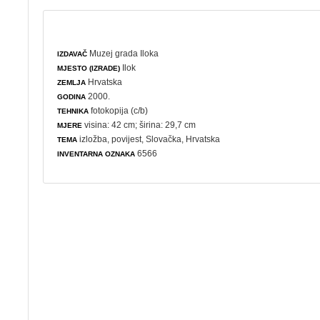
Muzej grada Iloka
IZDAVAČ
Ilok
MJESTO (IZRADE)
Hrvatska
ZEMLJA
2000.
GODINA
fotokopija (c/b)
TEHNIKA
visina: 42 cm; širina: 29,7 cm
MJERE
izložba
,
povijest
, Slovačka, Hrvatska
TEMA
6566
INVENTARNA OZNAKA