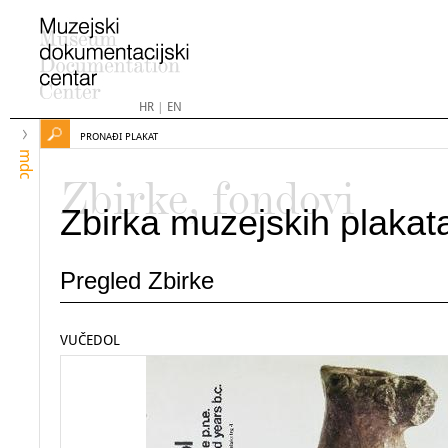
HR
|
EN
PRONAĐI PLAKAT
mdc
Zbirke, fondovi
Zbirka muzejskih plakat
Pregled Zbirke
VUČEDOL