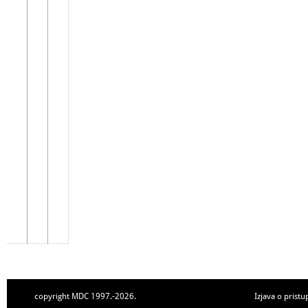
copyright MDC 1997.-2026.
Izjava o pristu