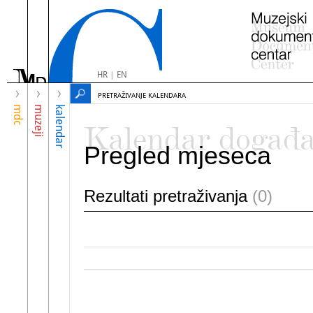
HR
|
EN
PRETRAŽIVANJE KALENDARA
mdc
muzeji
kalendar
Kalendar događ
Pregled mjeseca
Rezultati pretraživanja
(0)