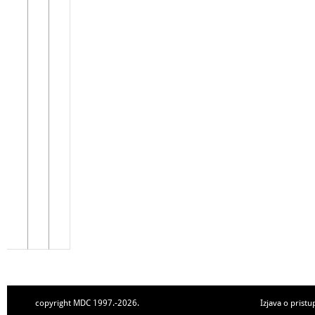
copyright MDC 1997.-2026.
Izjava o pristu