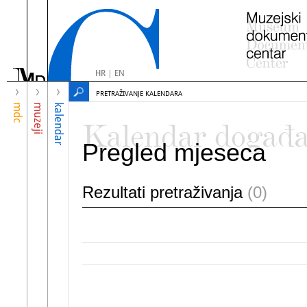
HR
|
EN
PRETRAŽIVANJE KALENDARA
mdc
muzeji
kalendar
Kalendar događ
Pregled mjeseca
Rezultati pretraživanja
(0)